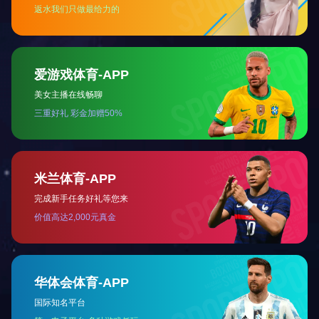
全程技术支持
从项目初期的需求分析，到方案设计、生产制造，再到现场安装调试
和后期维护，米兰体育·米兰官方网站-米兰online(中国) 将为您提供
全生命周期的技术支持。
微信
联系我们
立即联系我们
产品筛选
联系米兰体育·米兰官方网站-米兰online(中国) 技
术团队
获取定制化解决方案
18032816787