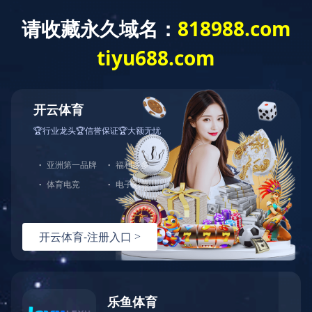
米兰体育·米兰官方网站
Language
新闻动态
产品咨询
米兰体育·米兰官方网站-米兰ONLINE(中国)
产品中心
EVO-TECH
自导向升降台
解决方案
服务支持
关于米兰体育·米兰官方网站-米兰ONLINE(中国)
联系我们