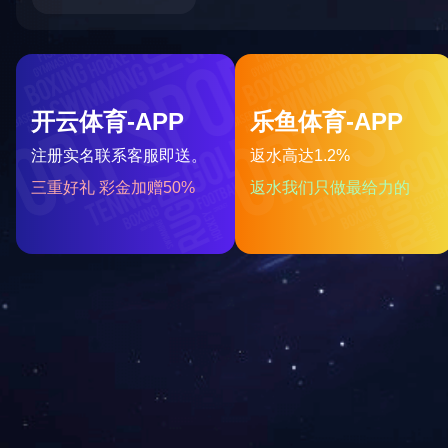
解决方案
技术支持
产品中
心
刚性链
定制化升
降台
智能机器
人
舞台机械