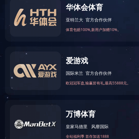
选型指导
技术文
米兰体育·米兰官方网站
视频资料
关于米兰体育·米兰官方网站-
米兰online(中国)
米兰体育·米兰官方网站-米兰o
nline(中国) 产品