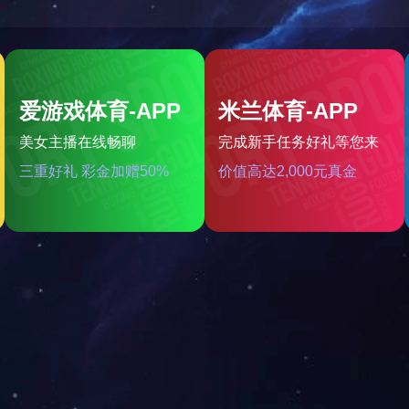
1
<
>
解决方
服务
关于米兰体育·米兰官方网站-
案
支持
online(中国)
工业
选型指
米兰体育·米兰官方网站-米兰online(中
导
简介
舞台
技术文
发展历程
档
新能源换
常见问
企业荣誉
电站
题
仓储物流
视频资
米兰体育·米兰官方网站
料
特种机械
售后服
人才发展