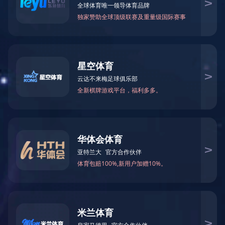
关于米兰体育·米兰官方网站-米兰online(中国)
米兰体育·米兰官方网站-米兰online(中国) 产品
解决方案
技术支持