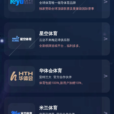
关于米兰体育·米兰官方网站-米兰online(中国)
米兰体育·米兰官方网站-米兰online(中国) 产品
解决方案
技术支持