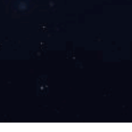
微信
联系我们