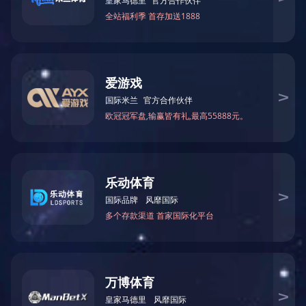
米兰体育·米兰官方网站-米兰online(中国) 刚性链的技术特点
和优势