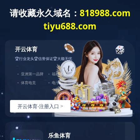
米兰体育·米兰官方网站
Language
新闻动态
产品咨询
米兰体育·米兰官方网站-米兰ONLINE(中国)
产品中心
服务支持
解决方案
服务支持
选型指导
技术文档
常见问题
视频资料
关于米兰体育·米兰官方网站-米兰ONLINE(中国)
全部分类
联系我们