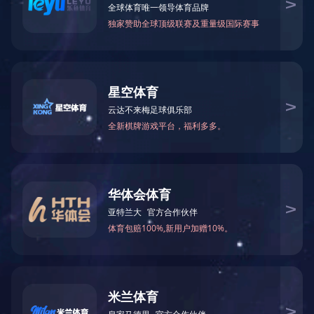
关于米兰体育·米兰官方网站-米兰online(中国)
米兰体育·米兰官方网站-米兰online(中国) 产品
解决方案
技术支持
联系米兰体育·米兰官方网站-米兰online(中国) 技
术团队
获取定制化解决方案
微信